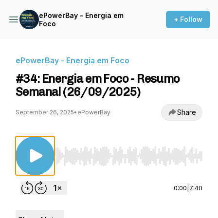
ePowerBay - Energia em
+ Follow
Foco
ePowerBay - Energia em Foco
#34: Energia em Foco - Resumo
Semanal (26/09/2025)
Share
September 26, 2025
•
ePowerBay
Use Left/Right to seek, Home/End to jump to st
0:00
|
7:40