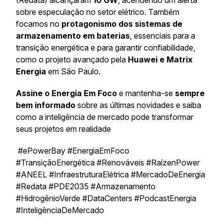
(Redata) alcançaram
10 GW
, acendendo um alerta
sobre especulação no setor elétrico. Também
focamos no
protagonismo dos sistemas de
armazenamento em baterias
, essenciais para a
transição energética e para garantir confiabilidade,
como o projeto avançado pela
Huawei e Matrix
Energia
em São Paulo.
Assine o Energia Em Foco
e mantenha-se
sempre
bem informado
sobre as últimas novidades e saiba
como a inteligência de mercado pode transformar
seus projetos em realidade
#ePowerBay #EnergiaEmFoco
#TransiçãoEnergética #Renováveis #RaízenPower
#ANEEL #InfraestruturaElétrica #MercadoDeEnergia
#Redata #PDE2035 #Armazenamento
#HidrogênioVerde #DataCenters #PodcastEnergia
#InteligênciaDeMercado