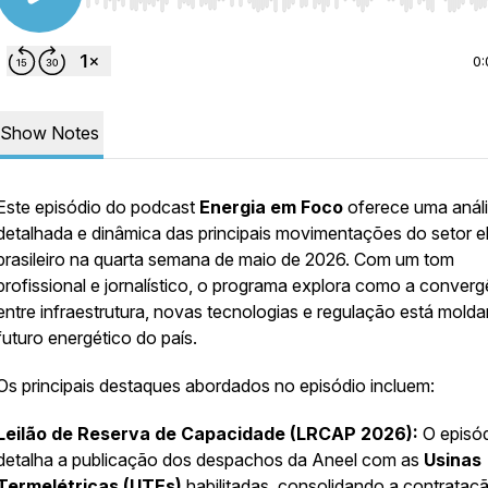
Use Left/Right to seek, Home/End to jump to start o
0:
Show Notes
Este episódio do podcast
Energia em Foco
oferece uma anál
detalhada e dinâmica das principais movimentações do setor el
brasileiro na quarta semana de maio de 2026. Com um tom
profissional e jornalístico, o programa explora como a converg
entre infraestrutura, novas tecnologias e regulação está mold
futuro energético do país.
Os principais destaques abordados no episódio incluem:
Leilão de Reserva de Capacidade (LRCAP 2026):
O episó
detalha a publicação dos despachos da Aneel com as
Usinas
Termelétricas (UTEs)
habilitadas, consolidando a contrataç