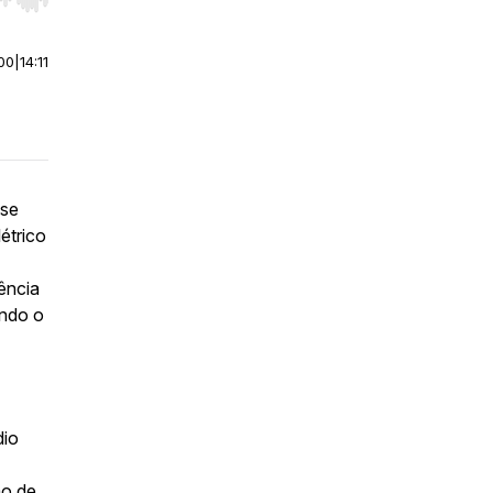
r end. Hold shift to jump forward or backward.
00
|
14:11
ise
étrico
ência
ando o
dio
ão de