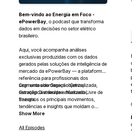
Bem-vindo ao Energia em Foco -
ePowerBay
, o podcast que transforma
dados em decisões no setor elétrico
brasileiro.
Aqui, você acompanha análises
exclusivas produzidas com os dados
gerados pelas soluções de inteligência de
mercado da ePowerBay — a plataforma
referência para profissionais dos
segmentos de Geração Centralizada,
Com uma abordagem objetiva,
Geração Distribuída e Mercado Livre de
estratégica e sempre atualizada,
Energia.
trazemos os principais movimentos,
tendências e insights que moldam o
presente e o futuro do setor elétrico.
Show More
Tudo isso direto de quem vive e analisa o
mercado todos os dias.
All Episodes