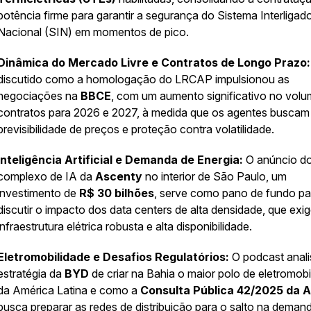
potência firme para garantir a segurança do Sistema Interligad
Nacional (SIN) em momentos de pico.
Dinâmica do Mercado Livre e Contratos de Longo Prazo:
discutido como a homologação do LRCAP impulsionou as
negociações na
BBCE
, com um aumento significativo no vol
contratos para 2026 e 2027, à medida que os agentes buscam
previsibilidade de preços e proteção contra volatilidade.
Inteligência Artificial e Demanda de Energia:
O anúncio d
complexo de IA da
Ascenty
no interior de São Paulo, um
investimento de
R$ 30 bilhões
, serve como pano de fundo pa
discutir o impacto dos data centers de alta densidade, que exi
infraestrutura elétrica robusta e alta disponibilidade.
Eletromobilidade e Desafios Regulatórios:
O podcast anali
estratégia da
BYD
de criar na Bahia o maior polo de eletromobi
da América Latina e como a
Consulta Pública 42/2025 da 
busca preparar as redes de distribuição para o salto na deman