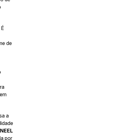
o
É
ume de
o
ra
gem
sa a
lidade
ANEEL
da por